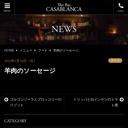
MENU
CALL
NEWS
HOME
メニュー
フード
羊肉のソーセージ
フード
2024年1月16日（火）
羊肉のソーセージ
ゴルゴンゾーラとブロッコリーの
トリッパと白インゲンのトマ
リゾット
ト煮
CATEGORY