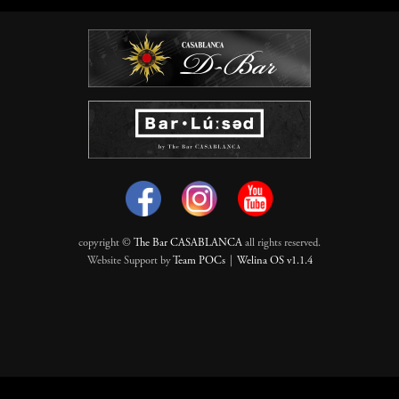
copyright ©
The Bar CASABLANCA
all rights reserved.
Website Support by
Team POCs
｜
Welina OS v1.1.4